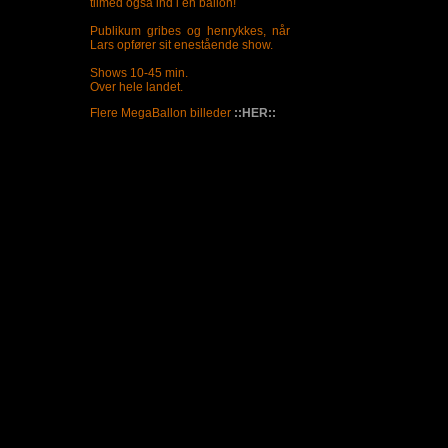
tilmed også ind i en ballon!
Publikum gribes og henrykkes, når
Lars opfører sit enestående show.
Shows 10-45 min.
Over hele landet.
Flere MegaBallon billeder
::HER::